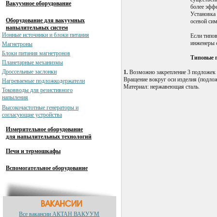
Вакуумное оборудование
более эфф
Установка
Оборудование для вакуумных
осевой си
напылительных систем
Ионные источники и блоки питания
Если типо
инженеры 
Магнетроны
Блоки питания магнетронов
Типовые 
Планетарные механизмы
Дроссельные заслонки
1.
Возможно закрепление 3 подложек
Вращение вокруг оси изделия (подлож
Нагреваемые подложкодержатели
Материал: нержавеющая сталь.
Токовводы для резистивного
напыления
Высокочастотные генераторы и
согласующие устройства
Измерительное оборудование
для напылительных технологий
Печи и термошкафы
Вспомогательное оборудование
Все вакансии АКТАН ВАКУУМ