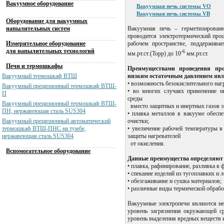
Вакуумное оборудование
Вакуумная печь системы VO
Вакуумная печь системы VB
Оборудование для вакуумных
напылительных систем
Вакуумная печь – герметизированн
проводится электротермический проц
Измерительное оборудование
рабочем пространстве, поддержива
для напылительных технологий
-6
мм.рт.ст
.
(Торр) до 10
мм.рт.ст.
Печи и термошкафы
Преимуществами проведения про
Вакуумный термошкаф ВТШ
низким остаточным давлением яв
• возможность безокислительного наг
Вакуумный прецизионный термошкаф ВТШ-
• во многих случаях применение н
П
среды
Вакуумный прецизионный термошкаф ВТШ-
вместо защитных и инертных газов 
ПН, нержавеющая сталь SUS304
• плавка металлов в вакууме обесп
Вакуумный прецизионный автоматический
очистки;
термошкаф ВТШ-ПНС на тумбе,
• увеличение рабочей температуры в
нержавеющая сталь SUS304
защиты нагревателей
от окисления.
Вспомогательное оборудование
Данные преимущества определяют 
• плавка, рафинирование, разливка в
• спекание изделий из тугоплавких и
• обезгаживание и сушка материалов;
• различные виды термической обработ
Вакуумные электропечи являются не
уровень загрязнения окружающей ср
уровень выделения вредных веществ 